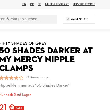
EN
DK
SE
HILFE & KONTAKT
UNSERE STORES
0
WARENKORB
FIFTY SHADES OF GREY
50 SHADES DARKER AT
MY MERCY NIPPLE
CLAMPS
10 Bewertungen
Nippelklemmen aus "50 Shades Darker"
Nur noch 5 auf Lager
21 €
SALE