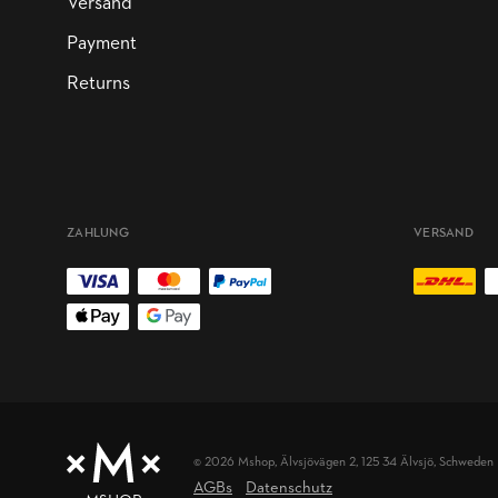
Versand
Payment
Returns
ZAHLUNG
VERSAND
© 2026 Mshop,
Älvsjövägen 2, 125 34 Älvsjö, Schweden
AGBs
Datenschutz