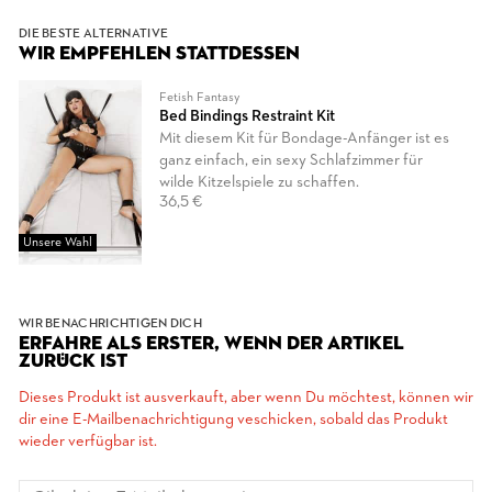
DIE BESTE ALTERNATIVE
WIR EMPFEHLEN STATTDESSEN
Fetish Fantasy
Bed Bindings Restraint Kit
Mit diesem Kit für Bondage-Anfänger ist es
ganz einfach, ein sexy Schlafzimmer für
wilde Kitzelspiele zu schaffen.
36,5 €
Unsere Wahl
WIR BENACHRICHTIGEN DICH
ERFAHRE ALS ERSTER, WENN DER ARTIKEL
ZURÜCK IST
Dieses Produkt ist ausverkauft, aber wenn Du möchtest, können wir
dir eine E-Mailbenachrichtigung veschicken, sobald das Produkt
wieder verfügbar ist.