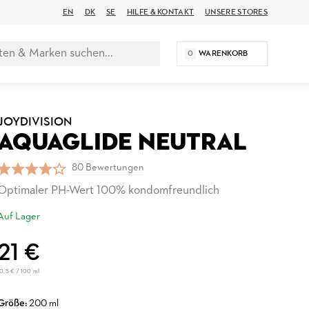
EN
DK
SE
HILFE & KONTAKT
UNSERE STORES
0
WARENKORB
JOYDIVISION
AQUAGLIDE NEUTRAL
80 Bewertungen
Optimaler PH-Wert 100% kondomfreundlich
Auf Lager
21 €
10,5 € / 100 ml
Größe:
200 ml