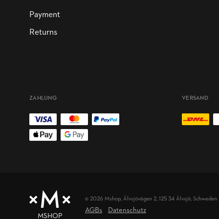
Payment
Returns
ZAHLUNG
VERSAND
© 2026 Mshop,
Älvsjövägen 2, 125 34 Älvsjö, Schweden
AGBs
Datenschutz
MSHOP