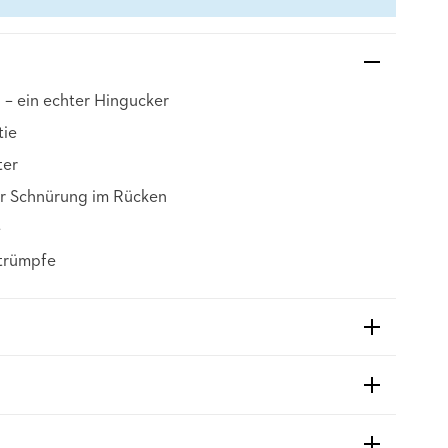
 – ein echter Hingucker
tie
ter
er Schnürung im Rücken
e
Strümpfe