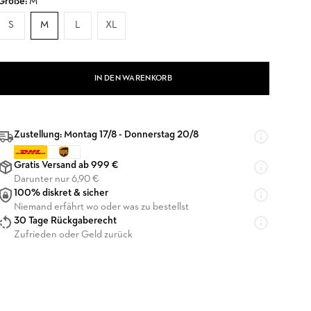
Größe:
M
S
M
L
XL
IN DEN WARENKORB
Zustellung: Montag 17/8 - Donnerstag 20/8
Gratis Versand ab 999 €
Darunter nur 6,90 €
100% diskret & sicher
Niemand erfährt wo oder was zu bestellst
30 Tage Rückgaberecht
Zufrieden oder Geld zurück