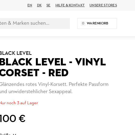
EN
DK
SE
HILFE & KONTAKT
UNSERE STORES
0
WARENKORB
BLACK LEVEL
BLACK LEVEL - VINYL
CORSET - RED
Glänzendes rotes Vinyl-Korsett. Perfekte Passform
und unwiderstehlicher Sexappeal.
Nur noch 3 auf Lager
100 €