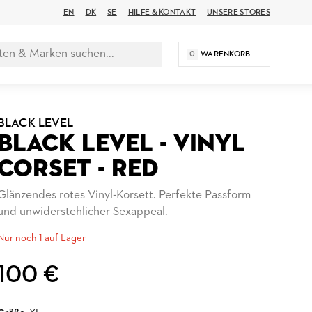
EN
DK
SE
HILFE & KONTAKT
UNSERE STORES
0
WARENKORB
BLACK LEVEL
BLACK LEVEL - VINYL
CORSET - RED
Glänzendes rotes Vinyl-Korsett. Perfekte Passform
und unwiderstehlicher Sexappeal.
Nur noch 1 auf Lager
100 €