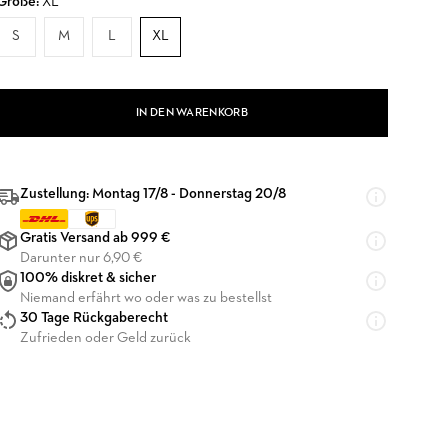
Größe:
XL
S
M
L
XL
IN DEN WARENKORB
Zustellung: Montag 17/8 - Donnerstag 20/8
Gratis Versand ab 999 €
Darunter nur 6,90 €
100% diskret & sicher
Niemand erfährt wo oder was zu bestellst
30 Tage Rückgaberecht
Zufrieden oder Geld zurück