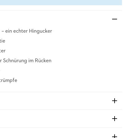
 – ein echter Hingucker
tie
ter
er Schnürung im Rücken
e
Strümpfe