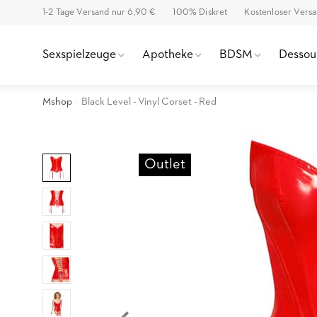
1-2 Tage Versand nur 6,90 €
100% Diskret
Kostenloser Vers
Sexspielzeuge
Apotheke
BDSM
Dessou
Mshop
Black Level - Vinyl Corset - Red
Outlet