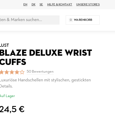
EN
DK
SE
HILFE & KONTAKT
UNSERE STORES
0
WARENKORB
LUST
BLAZE DELUXE WRIST
CUFFS
50 Bewertungen
Luxuriöse Handschellen mit stylischen, gestickten
Details.
Auf Lager
24,5 €