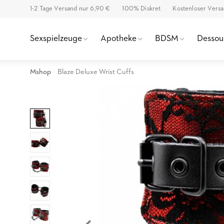
1-2 Tage Versand nur 6,90 €
100% Diskret
Kostenloser Vers
Sexspielzeuge
Apotheke
BDSM
Dessou
Mshop
Blaze Deluxe Wrist Cuffs