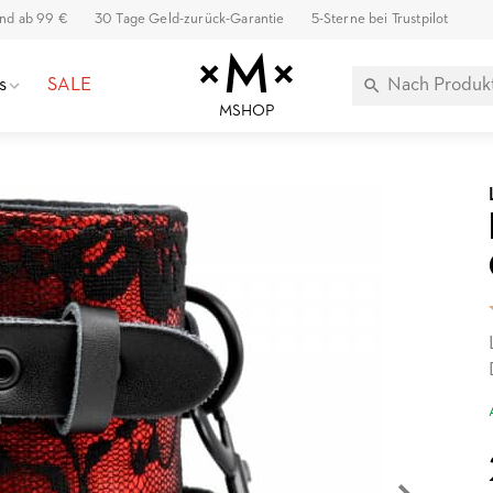
and ab 99 €
30 Tage Geld-zurück-Garantie
5-Sterne bei Trustpilot
s
SALE
MSHOP