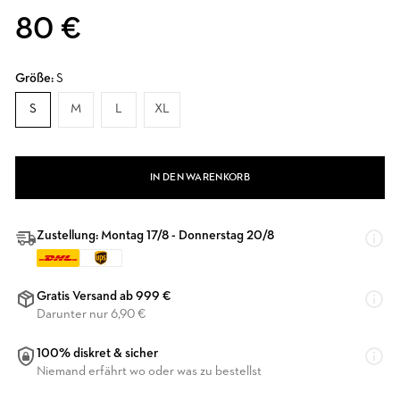
80 €
Größe:
S
S
M
L
XL
IN DEN WARENKORB
Zustellung: Montag 17/8 - Donnerstag 20/8
Gratis Versand ab 999 €
Darunter nur 6,90 €
100% diskret & sicher
Niemand erfährt wo oder was zu bestellst