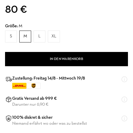
80 €
Größe:
M
S
M
L
XL
IN DEN WARENKORB
Zustellung: Freitag 14/8 - Mittwoch 19/8
Gratis Versand ab 999 €
Darunter nur 6,90 €
100% diskret & sicher
Niemand erfährt wo oder was zu bestellst