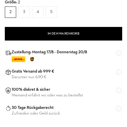
Größe:
2
2
3
4
5
IN DEN WARENKORB
Zustellung: Montag 17/8 - Donnerstag 20/8
Gratis Versand ab 999 €
Darunter nur 6,90 €
100% diskret & sicher
Niemand erfährt wo oder was zu bestellst
30 Tage Rückgaberecht
Zufrieden oder Geld zurück