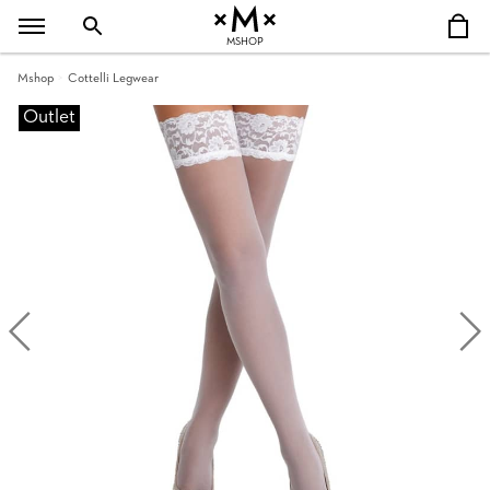
MSHOP
Mshop
Cottelli Legwear
Outlet