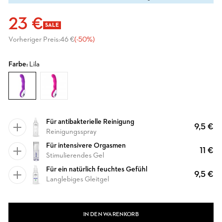
23 €
SALE
Vorheriger Preis:
46 €
(-50%)
Farbe:
Lila
Für antibakterielle Reinigung
9,5 €
Reinigungsspray
Für intensivere Orgasmen
11 €
Stimulierendes Gel
Für ein natürlich feuchtes Gefühl
9,5 €
Langlebiges Gleitgel
IN DEN WARENKORB