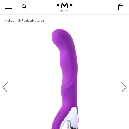
MSHOP
Mshop
G-Punktvibratoren