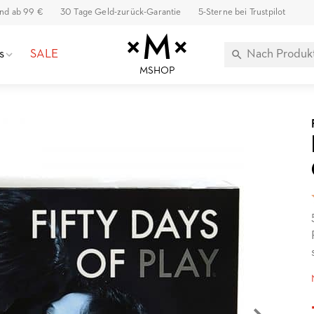
and ab 99 €
30 Tage Geld-zurück-Garantie
5-Sterne bei Trustpilot
s
SALE
MSHOP