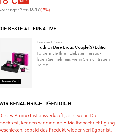
18 €
SALE
Vorheriger Preis:
18,5 €
(-3%)
DIE BESTE ALTERNATIVE
Tease and Please
Truth Or Dare Erotic Couple(S) Edition
Fordern Sie Ihren Liebsten heraus -
laden Sie mehr ein, wenn Sie sich trauen
24,5 €
Unsere Wahl
WIR BENACHRICHTIGEN DICH
Dieses Produkt ist ausverkauft, aber wenn Du
möchtest, können wir dir eine E-Mailbenachrichtigung
veschicken, sobald das Produkt wieder verfügbar ist.