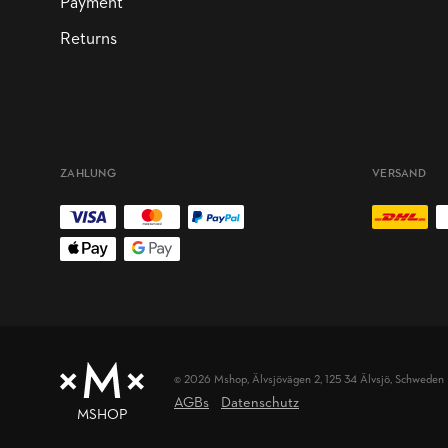
Payment
Returns
ZAHLUNG
VERSAND
© 2026 Mshop,
Älvsjövägen 2, 125 34 Älvsjö, Schweden
AGBs
Datenschutz
MSHOP