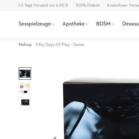
1-2 Tage Versand nur 6,90 €
100% Diskret
Kostenloser Vers
Sexspielzeuge
Apotheke
BDSM
Dessou
Mshop
Fifty Days Of Play - Game