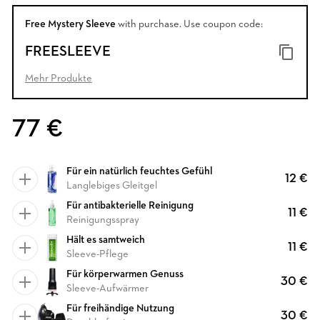
Free Mystery Sleeve
with purchase. Use coupon code:
FREESLEEVE
Mehr Produkte
77 €
Für ein natürlich feuchtes Gefühl
12 €
Langlebiges Gleitgel
Für antibakterielle Reinigung
11 €
Reinigungsspray
Hält es samtweich
11 €
Sleeve-Pflege
Für körperwarmen Genuss
30 €
Sleeve-Aufwärmer
Für freihändige Nutzung
30 €