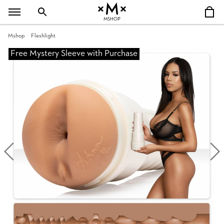
MSHOP
Mshop
Fleshlight
Free Mystery Sleeve with Purchase