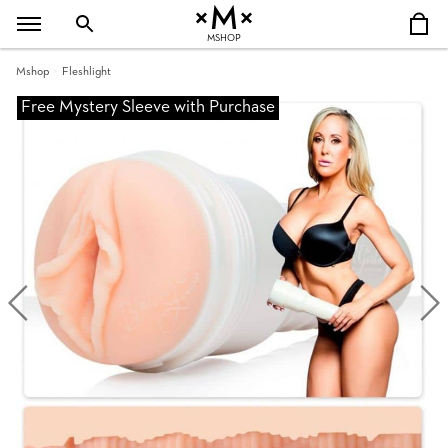
MSHOP
Mshop
Fleshlight
Free Mystery Sleeve with Purchase