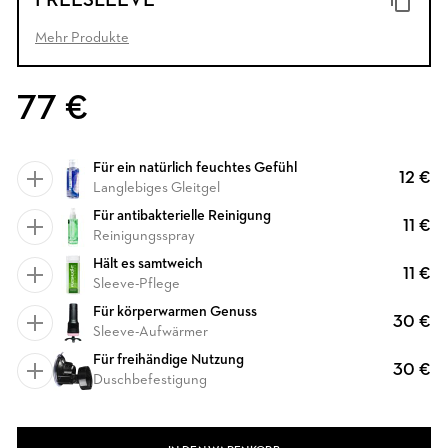
FREESLEEVE
Mehr Produkte
77 €
Für ein natürlich feuchtes Gefühl
12 €
Langlebiges Gleitgel
Für antibakterielle Reinigung
11 €
Reinigungsspray
Hält es samtweich
11 €
Sleeve-Pflege
Für körperwarmen Genuss
30 €
Sleeve-Aufwärmer
Für freihändige Nutzung
30 €
Duschbefestigung