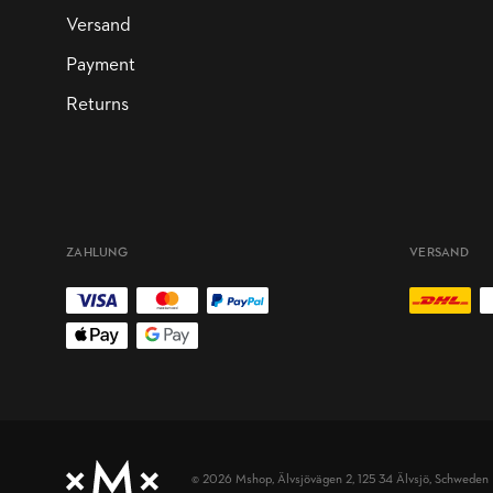
Versand
Payment
Returns
ZAHLUNG
VERSAND
© 2026 Mshop,
Älvsjövägen 2, 125 34 Älvsjö, Schweden