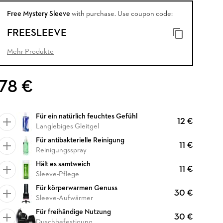
Free Mystery Sleeve
with purchase. Use coupon code:
FREESLEEVE
Mehr Produkte
78 €
Für ein natürlich feuchtes Gefühl
12 €
Langlebiges Gleitgel
Für antibakterielle Reinigung
11 €
Reinigungsspray
Hält es samtweich
11 €
Sleeve-Pflege
Für körperwarmen Genuss
30 €
Sleeve-Aufwärmer
Für freihändige Nutzung
30 €
Duschbefestigung