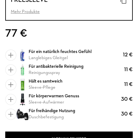
FREESLEEVE
Mehr Produkte
77 €
Für ein natürlich feuchtes Gefühl
12 €
Langlebiges Gleitgel
Für antibakterielle Reinigung
11 €
Reinigungsspray
Hält es samtweich
11 €
Sleeve-Pflege
Für körperwarmen Genuss
30 €
Sleeve-Aufwärmer
Für freihändige Nutzung
30 €
Duschbefestigung