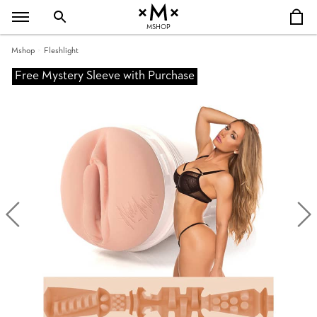
MSHOP
Mshop
Fleshlight
Free Mystery Sleeve with Purchase