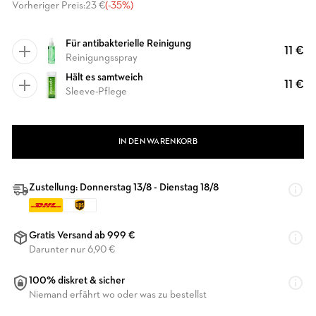
Vorheriger Preis:
23 €
(-35%)
Für antibakterielle Reinigung
11 €
Reinigungsspray
Hält es samtweich
11 €
Sleeve-Pflege
IN DEN WARENKORB
Zustellung: Donnerstag 13/8 - Dienstag 18/8
Gratis Versand ab 999 €
Darunter nur 6,90 €
100% diskret & sicher
Niemand erfährt wo oder was zu bestellst