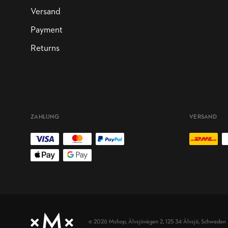
Versand
Payment
Returns
ZAHLUNG
VERSAND
© 2026 Mshop,
Älvsjövägen 2, 125 34 Älvsjö, Schweden