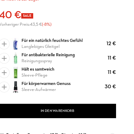
40 €
SALE
Vorheriger Preis:
43,5 €
(-8%)
Für ein natürlich feuchtes Gefühl
12 €
Langlebiges Gleitgel
Für antibakterielle Reinigung
11 €
Reinigungsspray
Hält es samtweich
11 €
Sleeve-Pflege
Für körperwarmen Genuss
30 €
Sleeve-Aufwärmer
IN DEN WARENKORB