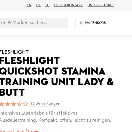
EN
DK
SE
HILFE & KONTAKT
UNSERE STORES
0
WARENKORB
FLESHLIGHT
FLESHLIGHT
QUICKSHOT STAMINA
TRAINING UNIT LADY &
BUTT
13 Bewertungen
Intensives Lusterlebnis für effektives
Ausdauertraining. Kompakt, offen, leicht zu reinigen.
Nur noch 16 auf Lager