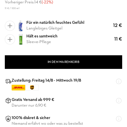
Vorheriger Preis:
14 €
(-22%)
11 € / 100 ml
Für ein natürlich feuchtes Gefühl
12 €
Langlebiges Gleitgel
Hält es samtweich
11 €
Sleeve-Pflege
IN DEN WARENKORB
Zustellung: Freitag 14/8 - Mittwoch 19/8
Gratis Versand ab 999 €
Darunter nur 6,90 €
100% diskret & sicher
Niemand erfährt wo oder was zu bestellst