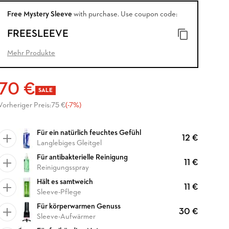
Free Mystery Sleeve
with purchase. Use coupon code:
FREESLEEVE
Mehr Produkte
70 €
SALE
Vorheriger Preis:
75 €
(-7%)
Für ein natürlich feuchtes Gefühl
12 €
Langlebiges Gleitgel
Für antibakterielle Reinigung
11 €
Reinigungsspray
Hält es samtweich
11 €
Sleeve-Pflege
Für körperwarmen Genuss
30 €
Sleeve-Aufwärmer