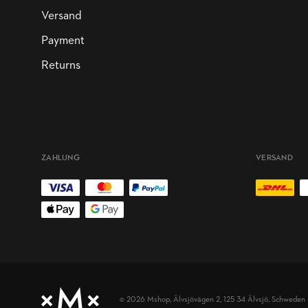
Versand
Payment
Returns
ZAHLUNG
VERSAND
© 2026 Mshop,
Älvsjövägen 2, 125 34 Älvsjö, Schweden