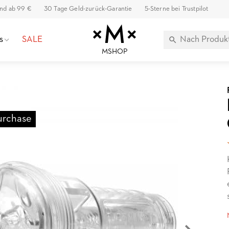
and ab 99 €
30 Tage Geld-zurück-Garantie
5-Sterne bei Trustpilot
s
SALE
MSHOP
urchase