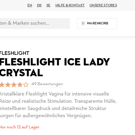
EN
DK
SE
HILFE & KONTAKT
UNSERE STORES
0
WARENKORB
FLESHLIGHT
FLESHLIGHT ICE LADY
CRYSTAL
49 Bewertungen
Kristallklare Fleshlight Vagina für intensive visuelle
Reize und realistische Stimulation. Transparente Hülle,
einstellbarer Saugdruck und detailreiche Struktur
sorgen für außergewöhnliches Vergnügen.
Nur noch 12 auf Lager