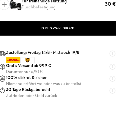
Für freihändige Nutzung
30 €
Duschbefestigung
IN DEN WARENKORB
Zustellung: Freitag 14/8 - Mittwoch 19/8
Gratis Versand ab 999 €
Darunter nur 6,90 €
100% diskret & sicher
Niemand erfährt wo oder was zu bestellst
30 Tage Rückgaberecht
Zufrieden oder Geld zurück