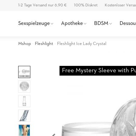
1-2 Tage Versand nur 6,90 €
100% Diskret
Kostenloser Vers
Sexspielzeuge
Apotheke
BDSM
Dessou
Mshop
Fleshlight
Fleshlight Ice Lady Crystal
Free Mystery Sleeve with P