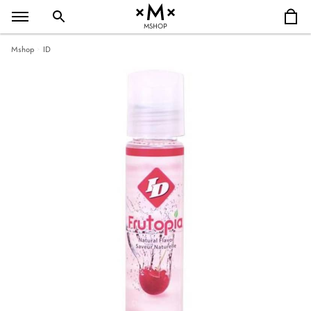
MSHOP
Mshop
ID