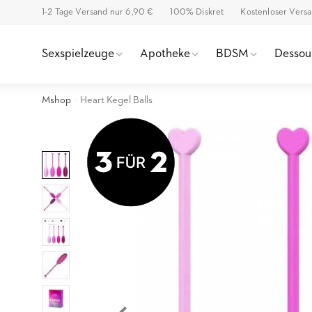
1-2 Tage Versand nur 6,90 €
100% Diskret
Kostenloser Vers
Sexspielzeuge
Apotheke
BDSM
Dessou
Mshop
Heart Kegel Balls