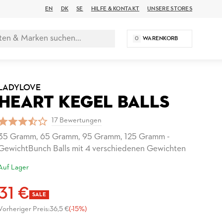
EN
DK
SE
HILFE & KONTAKT
UNSERE STORES
0
WARENKORB
LADYLOVE
HEART KEGEL BALLS
17 Bewertungen
35 Gramm, 65 Gramm, 95 Gramm, 125 Gramm -
GewichtBunch Balls mit 4 verschiedenen Gewichten
Auf Lager
31 €
SALE
Vorheriger Preis:
36,5 €
(-15%)