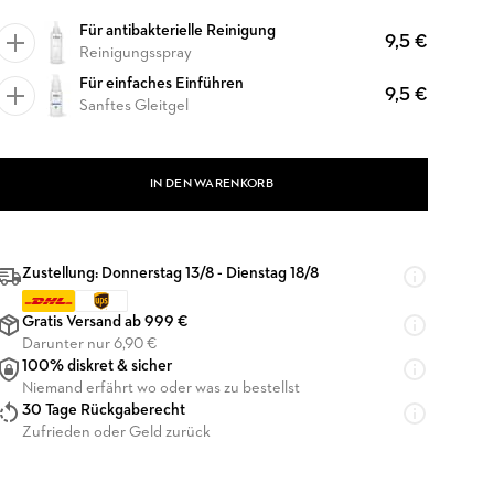
Für antibakterielle Reinigung
9,5 €
Reinigungsspray
Für einfaches Einführen
9,5 €
Sanftes Gleitgel
IN DEN WARENKORB
Zustellung: Donnerstag 13/8 - Dienstag 18/8
Gratis Versand ab 999 €
Darunter nur 6,90 €
100% diskret & sicher
Niemand erfährt wo oder was zu bestellst
30 Tage Rückgaberecht
Zufrieden oder Geld zurück