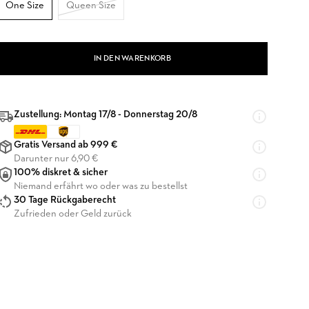
One Size
Queen Size
IN DEN WARENKORB
Zustellung: Montag 17/8 - Donnerstag 20/8
Gratis Versand ab 999 €
Darunter nur 6,90 €
100% diskret & sicher
Niemand erfährt wo oder was zu bestellst
30 Tage Rückgaberecht
Zufrieden oder Geld zurück