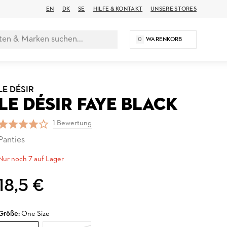
EN
DK
SE
HILFE & KONTAKT
UNSERE STORES
0
WARENKORB
LE DÉSIR
LE DÉSIR FAYE BLACK
1 Bewertung
Panties
Nur noch 7 auf Lager
18,5 €
Größe:
One Size