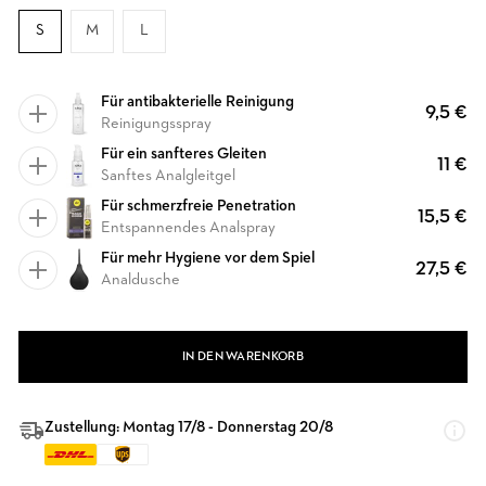
S
M
L
Für antibakterielle Reinigung
9,5 €
Reinigungsspray
Für ein sanfteres Gleiten
11 €
Sanftes Analgleitgel
Für schmerzfreie Penetration
15,5 €
Entspannendes Analspray
Für mehr Hygiene vor dem Spiel
27,5 €
Analdusche
IN DEN WARENKORB
Zustellung: Montag 17/8 - Donnerstag 20/8