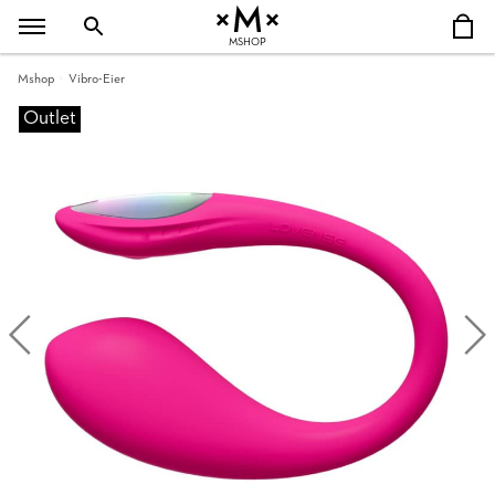
MSHOP
Mshop
Vibro-Eier
Outlet