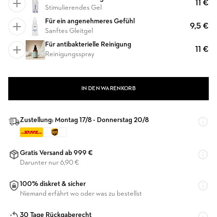
11 €
Stimulierendes Gel
Für ein angenehmeres Gefühl
9,5 €
Sanftes Gleitgel
Für antibakterielle Reinigung
11 €
Reinigungsspray
IN DEN WARENKORB
Zustellung: Montag 17/8 - Donnerstag 20/8
Gratis Versand ab 999 €
Darunter nur 6,90 €
100% diskret & sicher
Niemand erfährt wo oder was zu bestellst
30 Tage Rückgaberecht