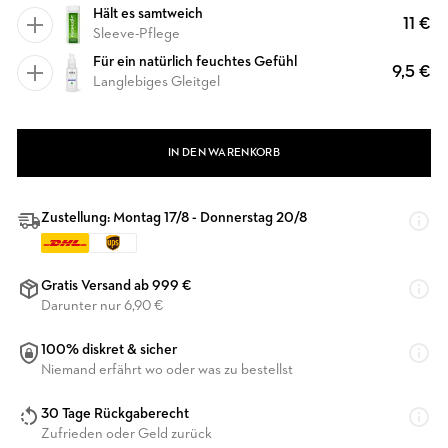
Hält es samtweich
11 €
Sleeve-Pflege
Für ein natürlich feuchtes Gefühl
9,5 €
Langlebiges Gleitgel
IN DEN WARENKORB
Zustellung: Montag 17/8 - Donnerstag 20/8
Gratis Versand ab 999 €
Darunter nur 6,90 €
100% diskret & sicher
Niemand erfährt wo oder was zu bestellst
30 Tage Rückgaberecht
Zufrieden oder Geld zurück