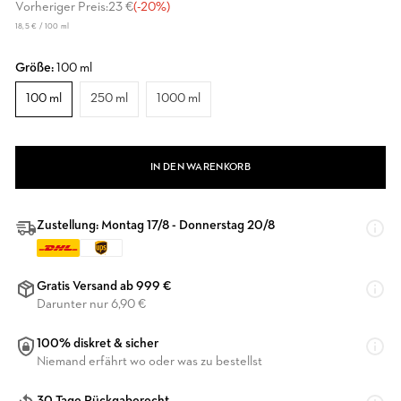
Vorheriger Preis:
23 €
(-20%)
18,5 € / 100 ml
Größe:
100 ml
100 ml
250 ml
1000 ml
IN DEN WARENKORB
Zustellung: Montag 17/8 - Donnerstag 20/8
Gratis Versand ab 999 €
Darunter nur 6,90 €
100% diskret & sicher
Niemand erfährt wo oder was zu bestellst