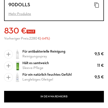
90DOLLS
Mehr Produkte
830 €
SALE
Vorheriger Preis:
2280 €
(-64%)
Für antibakterielle Reinigung
9,5 €
Reinigungsspray
Hält es samtweich
11 €
Sleeve-Pflege
Für ein natürlich feuchtes Gefühl
9,5 €
Langlebiges Gleitgel
IN DEN WARENKORB