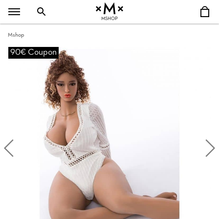
MSHOP
Mshop
90€ Coupon