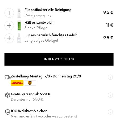
Für antibakterielle Reinigung
9,5 €
Reinigungsspray
Hält es samtweich
11 €
Sleeve-Pflege
Für ein natürlich feuchtes Gefühl
9,5 €
Langlebiges Gleitgel
IN DEN WARENKORB
Zustellung: Montag 17/8 - Donnerstag 20/8
Gratis Versand ab 999 €
Darunter nur 6,90 €
100% diskret & sicher
Niemand erfährt wo oder was zu bestellst