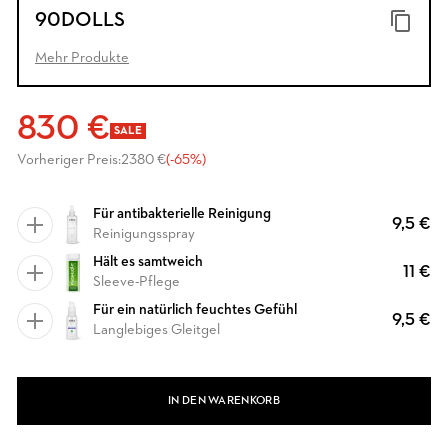
90DOLLS
Mehr Produkte
830 €
SALE
Vorheriger Preis:
2380 €
(-65%)
Für antibakterielle Reinigung
9,5 €
Reinigungsspray
Hält es samtweich
11 €
Sleeve-Pflege
Für ein natürlich feuchtes Gefühl
9,5 €
Langlebiges Gleitgel
IN DEN WARENKORB