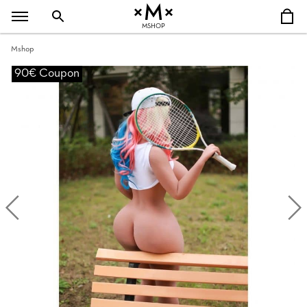
MSHOP
Mshop
90€ Coupon