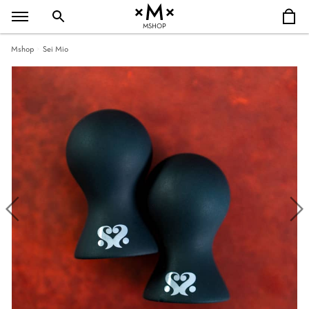
MSHOP
Mshop
Sei Mio