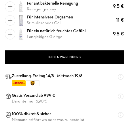
Für antibakterielle Reinigung
9,5 €
Reinigungsspray
Für intensivere Orgasmen
11 €
Stimulierendes Gel
Für ein natürlich feuchtes Gefühl
9,5 €
Langlebiges Gleitgel
IN DEN WARENKORB
Zustellung: Freitag 14/8 - Mittwoch 19/8
Gratis Versand ab 999 €
Darunter nur 6,90 €
100% diskret & sicher
Niemand erfährt wo oder was zu bestellst