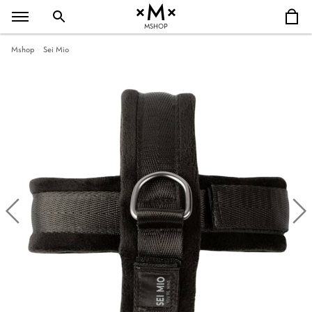
MSHOP
Mshop
Sei Mio