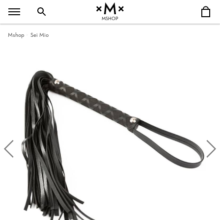
MSHOP
Mshop
Sei Mio