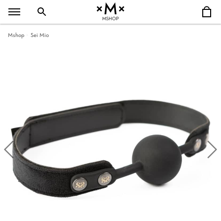
MSHOP
Mshop
Sei Mio