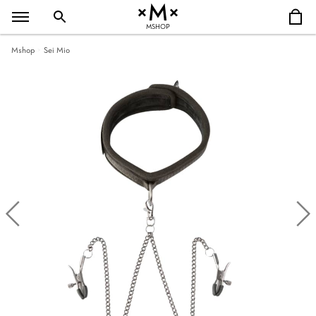
MSHOP
Mshop
Sei Mio