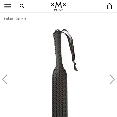
MSHOP
Mshop
Sei Mio