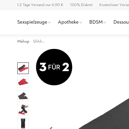
1-2 Tage Versand nur 6,90 €
100% Diskret
Kostenloser Vers
Sexspielzeuge
Apotheke
BDSM
Dessou
Mshop
Shhh...