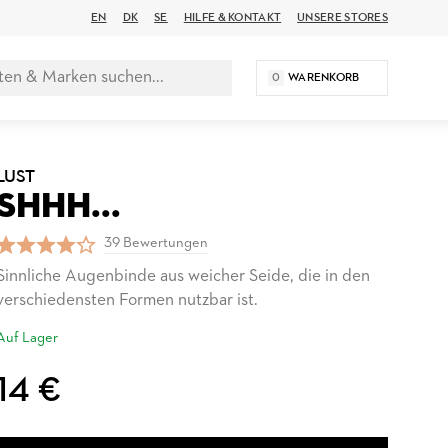
EN
DK
SE
HILFE & KONTAKT
UNSERE STORES
0
WARENKORB
LUST
SHHH...
39 Bewertungen
Sinnliche Augenbinde aus weicher Seide, die in den
verschiedensten Formen nutzbar ist.
Auf Lager
14 €