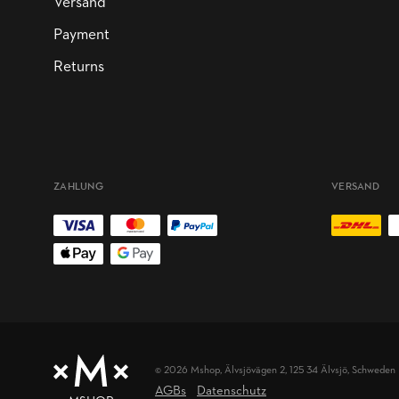
Versand
Payment
Returns
ZAHLUNG
VERSAND
© 2026 Mshop,
Älvsjövägen 2, 125 34 Älvsjö, Schweden
AGBs
Datenschutz