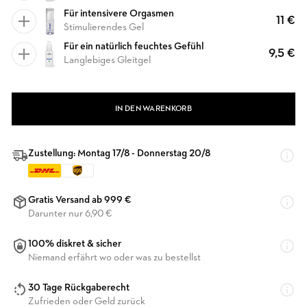
Für intensivere Orgasmen
11 €
Stimulierendes Gel
Für ein natürlich feuchtes Gefühl
9,5 €
Langlebiges Gleitgel
IN DEN WARENKORB
Zustellung: Montag 17/8 - Donnerstag 20/8
Gratis Versand ab 999 €
Darunter nur 6,90 €
100% diskret & sicher
Niemand erfährt wo oder was zu bestellst
30 Tage Rückgaberecht
Zufrieden oder Geld zurück