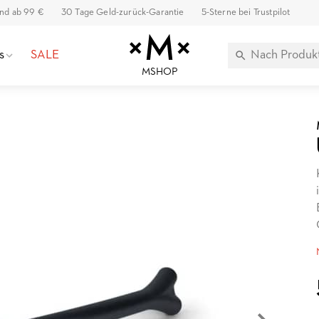
and ab 99 €
30 Tage Geld-zurück-Garantie
5-Sterne bei Trustpilot
s
SALE
MSHOP