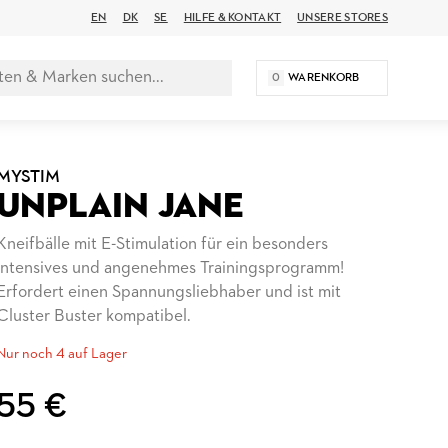
EN
DK
SE
HILFE & KONTAKT
UNSERE STORES
0
WARENKORB
MYSTIM
UNPLAIN JANE
Kneifbälle mit E-Stimulation für ein besonders
intensives und angenehmes Trainingsprogramm!
Erfordert einen Spannungsliebhaber und ist mit
Cluster Buster kompatibel.
Nur noch 4 auf Lager
55 €