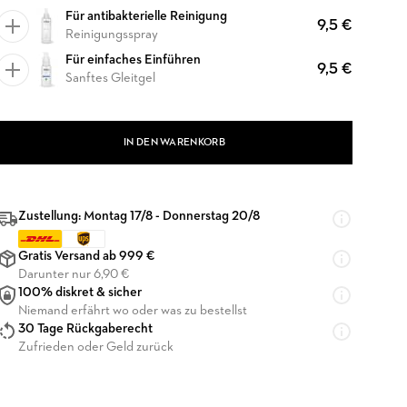
Für antibakterielle Reinigung
9,5 €
Reinigungsspray
Für einfaches Einführen
9,5 €
Sanftes Gleitgel
IN DEN WARENKORB
Zustellung: Montag 17/8 - Donnerstag 20/8
Gratis Versand ab 999 €
Darunter nur 6,90 €
100% diskret & sicher
Niemand erfährt wo oder was zu bestellst
30 Tage Rückgaberecht
Zufrieden oder Geld zurück