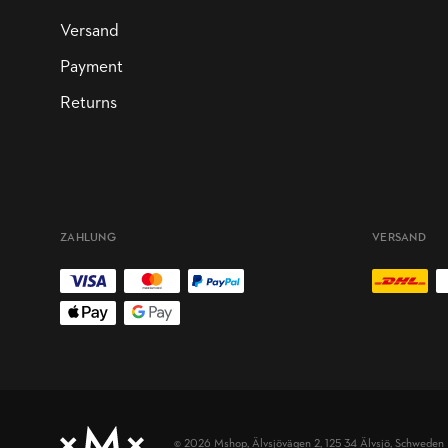
Versand
Payment
Returns
ZAHLUNG
VERSAND
© 2026 Mshop,
Älvsjövägen 2, 125 34 Älvsjö, Schweden