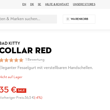
EN
DK
SE
HILFE & KONTAKT
UNSERE STORES
0
WARENKORB
BAD KITTY
COLLAR RED
1 Bewertung
Eleganter Fesselgurt mit verstellbaren Handschellen.
Nicht auf Lager
35 €
SALE
Vorheriger Preis:
36,5 €
(-4%)