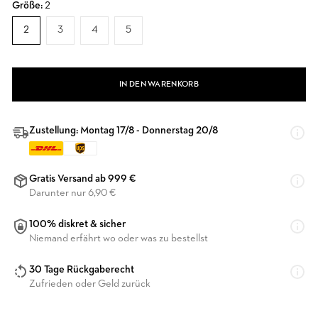
Größe:
2
2
3
4
5
IN DEN WARENKORB
Zustellung: Montag 17/8 - Donnerstag 20/8
Gratis Versand ab 999 €
Darunter nur 6,90 €
100% diskret & sicher
Niemand erfährt wo oder was zu bestellst
30 Tage Rückgaberecht
Zufrieden oder Geld zurück