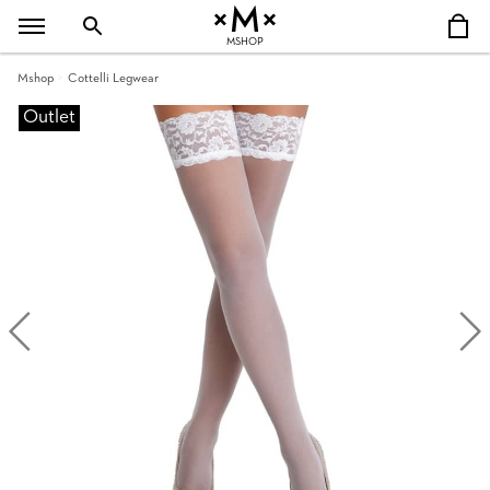
MSHOP
Mshop
Cottelli Legwear
Outlet