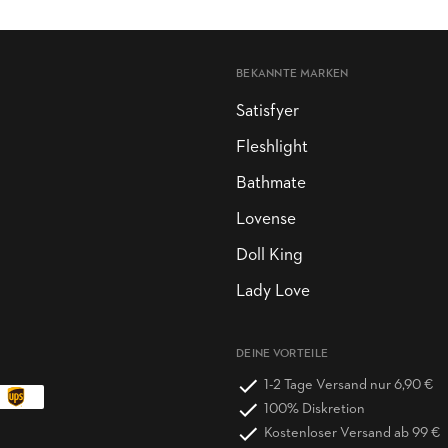
BEKANNTE MARKEN
Satisfyer
Fleshlight
Bathmate
Lovense
Doll King
Lady Love
DEINE VORTEILE
1-2 Tage Versand nur 6,90 €
100% Diskretion
Kostenloser Versand ab 99 €