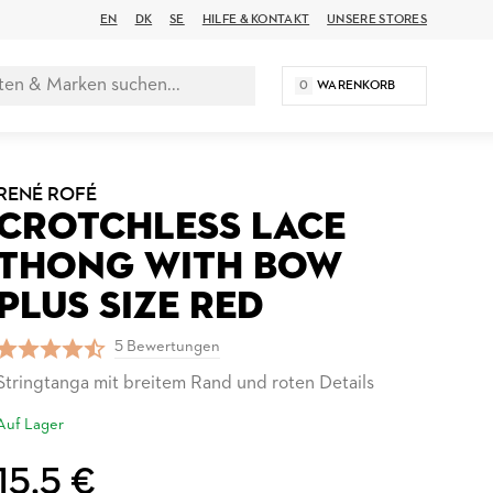
EN
DK
SE
HILFE & KONTAKT
UNSERE STORES
0
WARENKORB
RENÉ ROFÉ
CROTCHLESS LACE
THONG WITH BOW
PLUS SIZE RED
5 Bewertungen
Stringtanga mit breitem Rand und roten Details
Auf Lager
15,5 €