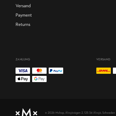
Versand
Payment
Returns
ZAHLUNG
VERSAND
© 2026 Mshop,
Älvsjövägen 2, 125 34 Älvsjö, Schweden