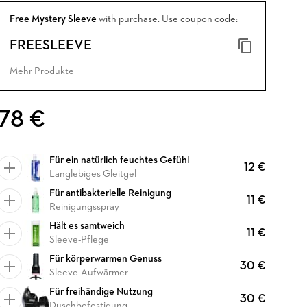
Free Mystery Sleeve
with purchase. Use coupon code:
FREESLEEVE
Mehr Produkte
78 €
Für ein natürlich feuchtes Gefühl
12 €
Langlebiges Gleitgel
Für antibakterielle Reinigung
11 €
Reinigungsspray
Hält es samtweich
11 €
Sleeve-Pflege
Für körperwarmen Genuss
30 €
Sleeve-Aufwärmer
Für freihändige Nutzung
30 €
Duschbefestigung