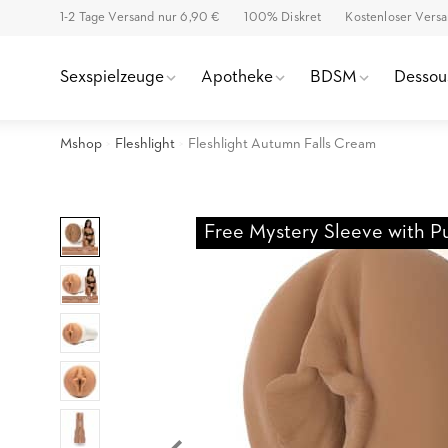
1-2 Tage Versand nur 6,90 €
100% Diskret
Kostenloser Vers
Sexspielzeuge
Apotheke
BDSM
Dessou
Mshop
Fleshlight
Fleshlight Autumn Falls Cream
Free Mystery Sleeve with P