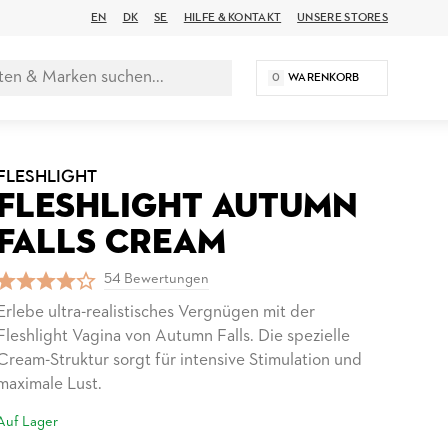
EN
DK
SE
HILFE & KONTAKT
UNSERE STORES
0
WARENKORB
FLESHLIGHT
FLESHLIGHT AUTUMN
FALLS CREAM
54 Bewertungen
Erlebe ultra-realistisches Vergnügen mit der
Fleshlight Vagina von Autumn Falls. Die spezielle
Cream-Struktur sorgt für intensive Stimulation und
maximale Lust.
Auf Lager