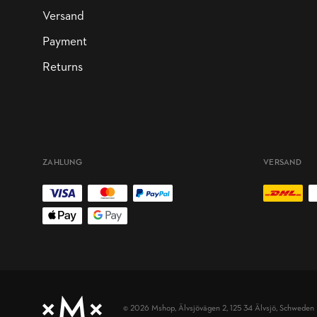
Versand
Payment
Returns
ZAHLUNG
VERSAND
© 2026 Mshop,
Älvsjövägen 2, 125 34 Älvsjö, Schweden