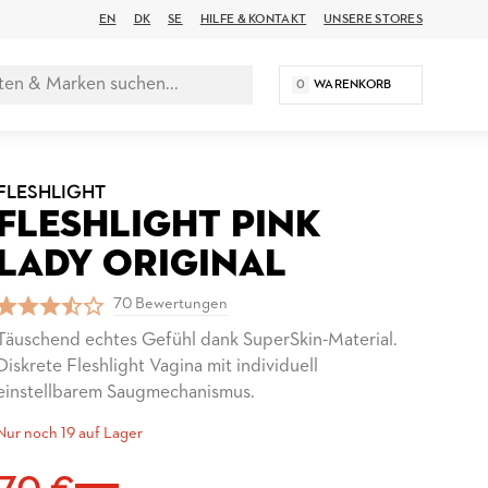
EN
DK
SE
HILFE & KONTAKT
UNSERE STORES
0
WARENKORB
FLESHLIGHT
FLESHLIGHT PINK
LADY ORIGINAL
70 Bewertungen
Täuschend echtes Gefühl dank SuperSkin-Material.
Diskrete Fleshlight Vagina mit individuell
einstellbarem Saugmechanismus.
Nur noch 19 auf Lager