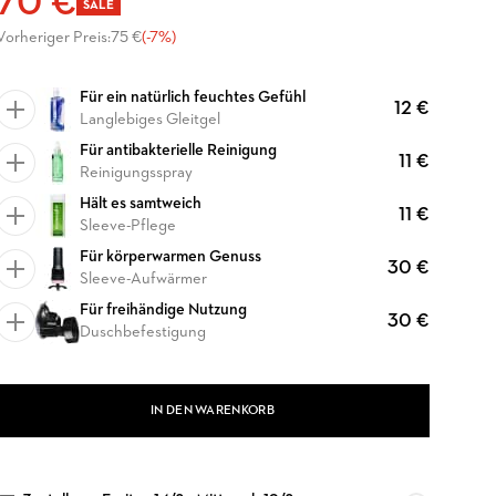
70 €
SALE
Vorheriger Preis:
75 €
(-7%)
Für ein natürlich feuchtes Gefühl
12 €
Langlebiges Gleitgel
Für antibakterielle Reinigung
11 €
Reinigungsspray
Hält es samtweich
11 €
Sleeve-Pflege
Für körperwarmen Genuss
30 €
Sleeve-Aufwärmer
Für freihändige Nutzung
30 €
Duschbefestigung
IN DEN WARENKORB