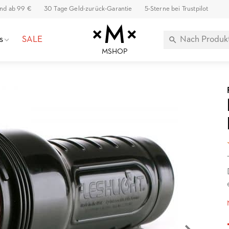
and ab 99 €
30 Tage Geld-zurück-Garantie
5-Sterne bei Trustpilot
s
SALE
MSHOP