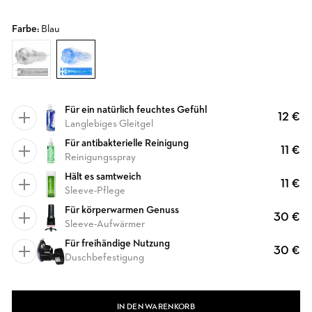
Farbe:
Blau
Für ein natürlich feuchtes Gefühl
12 €
Langlebiges Gleitgel
Für antibakterielle Reinigung
11 €
Reinigungsspray
Hält es samtweich
11 €
Sleeve-Pflege
Für körperwarmen Genuss
30 €
Sleeve-Aufwärmer
Für freihändige Nutzung
30 €
Duschbefestigung
IN DEN WARENKORB