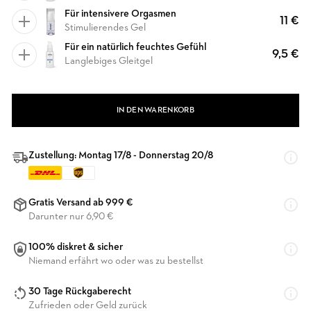
Für intensivere Orgasmen
11 €
Stimulierendes Gel
Für ein natürlich feuchtes Gefühl
9,5 €
Langlebiges Gleitgel
IN DEN WARENKORB
Zustellung: Montag 17/8 - Donnerstag 20/8
Gratis Versand ab 999 €
Darunter nur 6,90 €
100% diskret & sicher
Niemand erfährt wo oder was zu bestellst
30 Tage Rückgaberecht
Zufrieden oder Geld zurück