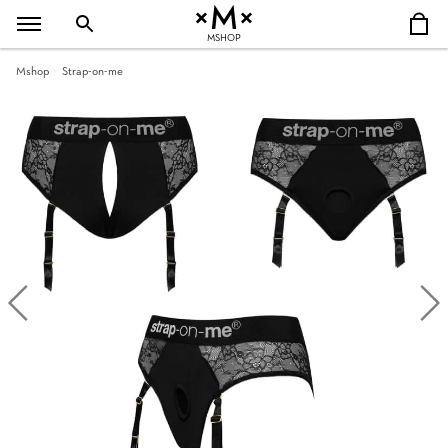
MSHOP
Mshop
Strap-on-me