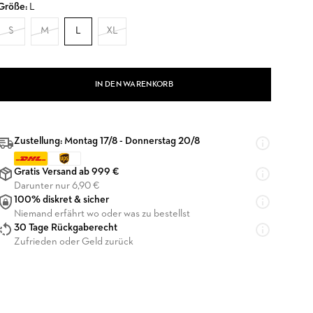
Größe:
L
S
M
L
XL
IN DEN WARENKORB
Zustellung: Montag 17/8 - Donnerstag 20/8
Gratis Versand ab 999 €
Darunter nur 6,90 €
100% diskret & sicher
Niemand erfährt wo oder was zu bestellst
30 Tage Rückgaberecht
Zufrieden oder Geld zurück