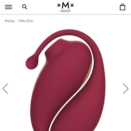
MSHOP
Mshop
Vibro-Eier