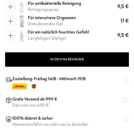
Für antibakterielle Reinigung
9,5 €
Reinigungsspray
Für intensivere Orgasmen
11 €
Stimulierendes Gel
Für ein natürlich feuchtes Gefühl
9,5 €
Langlebiges Gleitgel
IN DEN WARENKORB
Zustellung: Freitag 14/8 - Mittwoch 19/8
Gratis Versand ab 999 €
Darunter nur 6,90 €
100% diskret & sicher
Niemand erfährt wo oder was zu bestellst