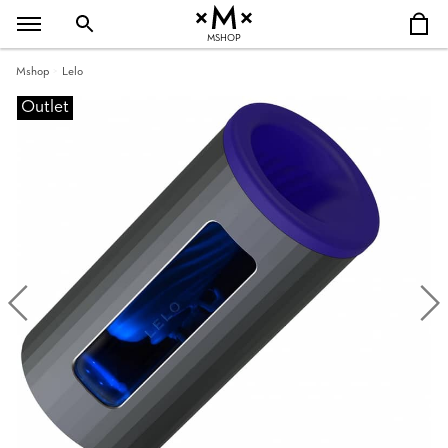
MSHOP
Mshop
Lelo
Outlet