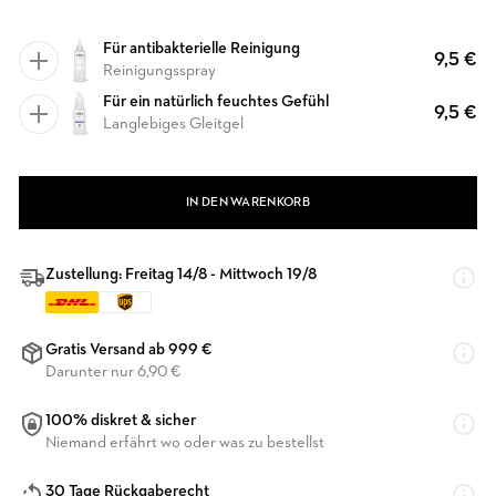
Für antibakterielle Reinigung
9,5 €
Reinigungsspray
Für ein natürlich feuchtes Gefühl
9,5 €
Langlebiges Gleitgel
IN DEN WARENKORB
Zustellung: Freitag 14/8 - Mittwoch 19/8
Gratis Versand ab 999 €
Darunter nur 6,90 €
100% diskret & sicher
Niemand erfährt wo oder was zu bestellst
30 Tage Rückgaberecht