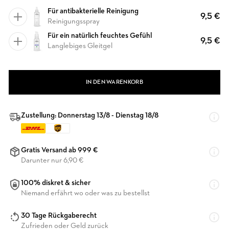
Für antibakterielle Reinigung
9,5 €
Reinigungsspray
Für ein natürlich feuchtes Gefühl
9,5 €
Langlebiges Gleitgel
IN DEN WARENKORB
Zustellung: Donnerstag 13/8 - Dienstag 18/8
Gratis Versand ab 999 €
Darunter nur 6,90 €
100% diskret & sicher
Niemand erfährt wo oder was zu bestellst
30 Tage Rückgaberecht
Zufrieden oder Geld zurück